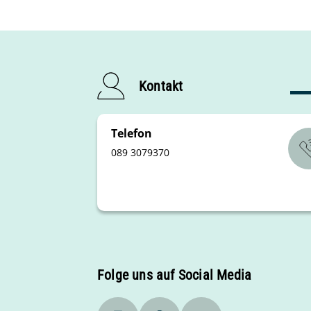
Waldhorn
Tenorhorn / Euphonium
Posaune
Kontakt
Tuba
Schlagzeug und Mallets
Telefon
089 3079370
Folge uns auf Social Media