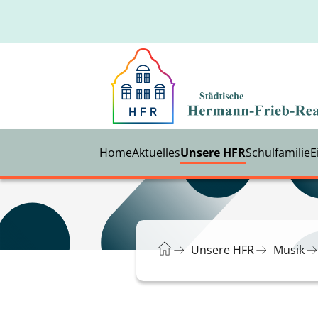
Home
Aktuelles
Unsere HFR
Schulfamilie
E
Unsere HFR
Musik