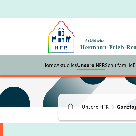
Home
Aktuelles
Unsere HFR
Schulfamilie
E
Unsere HFR
Ganzta