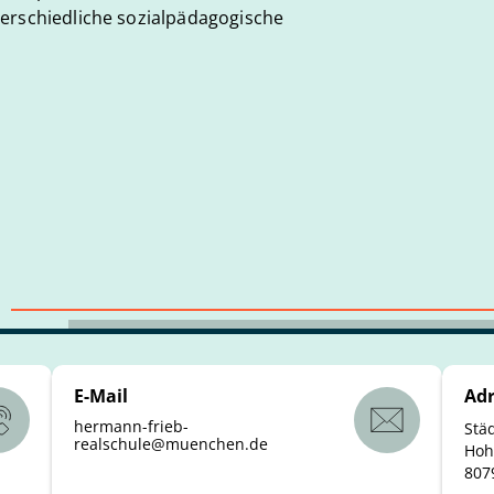
erschiedliche sozialpädagogische
E-Mail
Adr
hermann-frieb-
Stä
realschule
@
muenchen
.
de
Hoh
807